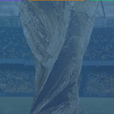
找不到页面
您要查找的页面可能已被删除，名称已更改或暂时不可用。
返回首页