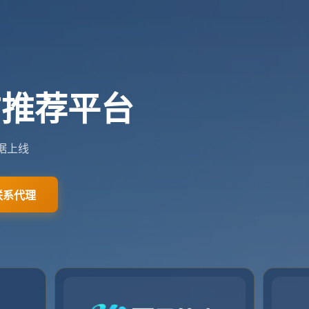
pusports.com
0411-5789190
关于我们
服务介绍
团队介绍
新闻资讯
联系