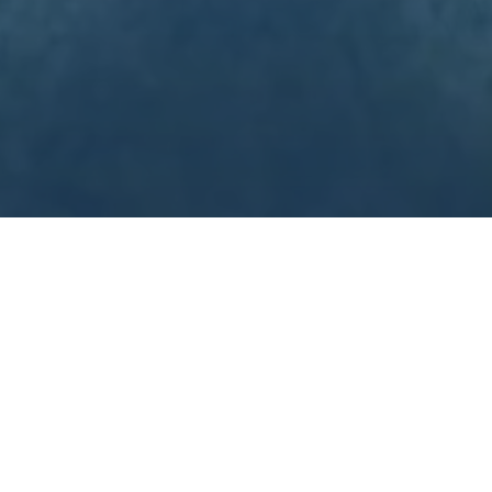
虎扑入口为用户提供了方便快捷的进入方式，登录
后，用户可以通过虎扑体育官方网站观看各类体育赛
事的直播。...