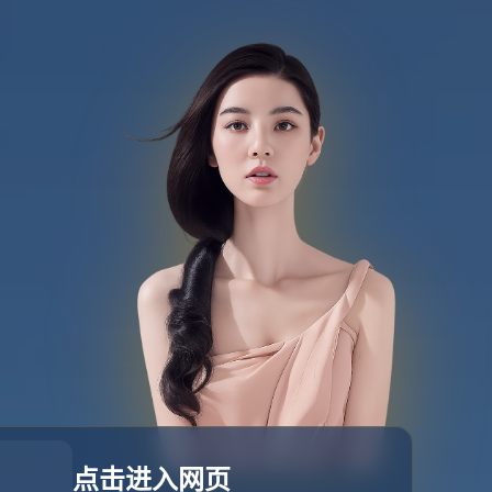
立即咨询
门新闻