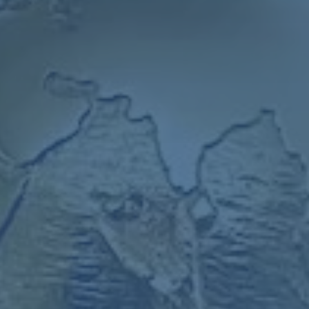
不再仅仅是舆论层面的感受，而是建立在
统一模型与规则
之
口径，比如：在对方何种区域完成抢断或逼迫失误才计为高
算压迫成功，这些都必须在赛前技术手册中给出清晰说明，
办，场馆分布广、气候和海拔差异大，也对
数据采集与传输
提
版本的摄像系统和定位追踪设备，包括多机位的高清摄像、
应技术等。本届赛事很可能进一步普及半自动越位识别系
。为了保证统计规则的一致性，主办方通常会在赛事前进行
、同步算法与时间戳，以避免出现某些球场跑动距离普遍偏
的
采样频率、数据纠错规则和冗余备份机制
，确保数据不仅
，2026世界杯在赛制上的变化，也会对数据统计规则产生