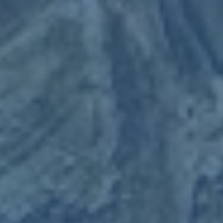
从俱乐部层面看，姆巴佩的离开和忠诚奖的放弃，对巴黎圣
日耳曼既是损失也是机遇。损失在于失去了法甲最具影响力
的球星之一，这对联赛整体关注度和俱乐部商业吸引力都有
直接冲击。但机遇在于，巴黎终于有机会从“围绕姆巴佩建
队”的单线思维中抽离出来，重新规划球队结构和薪资预算。
此前过高比例的资源集中于少数球星身上，使得阵容在关键
时刻缺乏足够深度与平衡，如今忠诚奖无需支付、顶薪空间
得到释放，俱乐部可以通过引进多名高潜或成熟的中坚球
员，重塑更合理的整体框架。对法甲而言，短期内曝光度可
能下降，但长期来看，也有真实竞技层面重新洗牌的可能，
一些中游球队通过但更精细化运营，或许可以利用巴黎调整
期拉近差距。