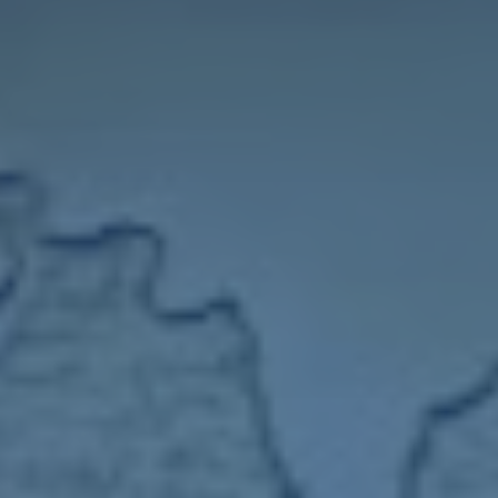
姆巴佩与皇马需要敲定的合同细节，其实也是当今足球转会
新趋势的缩影。一方面，顶级球星在合同中争取的已经远不
止于年薪数字，他们更加关注长期话语权、商业自主度以及
职业规划的弹性空间。例如部分球员会在合同中加入与球队
建设相关的沟通机制条款，期望自己在引援方向上拥有一定
影响；另一些则在解约金上设置“窗口期”，方便在未来特定
阶段保留转会选择权。俱乐部也逐渐意识到，在社媒时代管
理一个顶级球星的影响力，需要在制度上提早预防潜在冲
突，所以会对肖像权使用范围、社交媒体行为规范等细节写
入合同。对姆巴佩来说，如何在合同中确保自己在国家队赛
事、个人品牌项目上的独立性，又不与皇马整体形象产生冲
突，这是法律团队与管理层需要共同打磨的部分。可以预