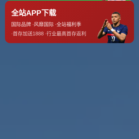
合同文本中“字少但分量极重”的部分。是竞技层面的条款。
包括是否设定解约金、解约金的额度是否与西甲法规及市场
预期匹配，合同年限如何设计才能在保障姆巴佩高峰期的又
为未来可能的续约或转会留出余地，这些都需要反复推敲。
对于皇马而言，既要防止当年C罗后期那样的续约博弈重
演，又希望在财务公平竞赛规则趋严的背景下，保持整体薪
资架构的稳定。
从巴黎到皇马的人生与职业转场
姆巴佩在巴黎圣日耳曼度过了一个几乎“本土神话”的阶段：
成长为球队绝对核心，收获多座法甲冠军和大量个人荣誉，
却始终未能带队捧起梦寐以求的欧冠冠军。在多次冲击无
果、内部项目多次重建之后，他意识到自己需要一个更成
熟、更有欧冠基因的平台。皇家马德里这支在欧冠拥有统治
级历史的俱乐部，几乎是追求历史地位的球员无法忽视的目
的地。对于他本人来说，这次转场不仅是联赛环境的变化，