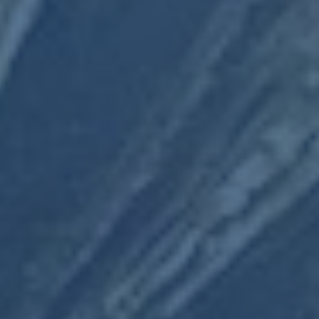
无论合同最终以怎样的形式定稿，姆巴佩放弃1亿欧忠诚奖并
转身走向伯纳乌，都很可能成为未来回顾他生涯时的重要节
点。但这一步并不意味着故事的完结，反而更像是另一章节
的开篇。皇马球迷期待的是在欧冠淘汰赛中的关键进球和冠
军奖杯，媒体关注的是他能否在新的战术体系中与队友形成
互补，而商业世界看中的则是他在全球范围内对青少年球迷
的吸引力与号召力。也许若干年后，当人们重新谈起“忠诚
奖”和这笔看似“亏钱”的转会选择时，会用更加立体的视角来
评价这次决断。毕竟，在现代足球语境下，真正的忠诚从来
不只是对某一份合同的坚守，更是对自我理想和竞技追求的
执着坚持。从这个意义上说，姆巴佩放弃1亿欧元，选择与皇
马继续敲定那些繁琐却关键的合同细节，其背后是一个球员