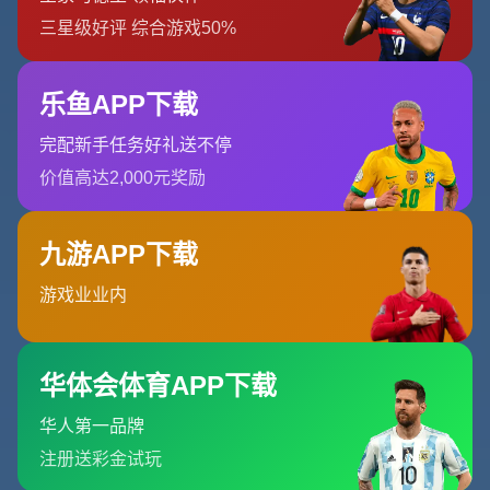
变化。用某些评论的话说，他是在用“真金白银”表明自己离
开的决心。更重要的是，这种做法在舆论层面帮助他建立了
一个新的形象——不是为钱离开，而是为舞台和荣誉离开，
这对于未来在皇马更衣室的融入和球迷的接纳，具有潜在的
积极效应。
皇马合同细节谈判的关键焦点
尽管外界普遍认为姆巴佩与皇马的“官宣”只是时间问题，但
合同细节的敲定远没有想象中简单。是经济结构的合理分
配。忠诚奖的放弃，意味着姆巴佩在离开巴黎时少拿了一大
笔钱，但并不代表他在加盟皇马时不在意收入结构。如何在
薪水、签字费、肖像权比例以及潜在的奖金条款之间达成平
衡，是双方谈判的重点。皇马向来坚持俱乐部品牌与球员个
人品牌的共同开发模式，对肖像权有较强话语权，而姆巴佩
则是当今商价值极高的球星之一，他的团队必然希望保留尽
可能多的商业自主权。肖像权比例与商业合作分配很可能是