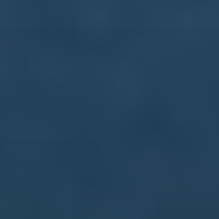
虎扑入口为用户提供了方便快捷的进入方式，登录
后，用户可以通过虎扑体育官方网站观看各类体育赛
事的直播。...
栏目导航
关于我们