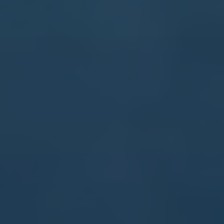
服务介绍
团队介绍
新闻资讯
联系我们
友情链接
友情链接
新闻资讯
河南省洛阳市孟津县城关镇
地址:
0411-5789190
电话:
admin@zone-hupusports.com
邮箱: