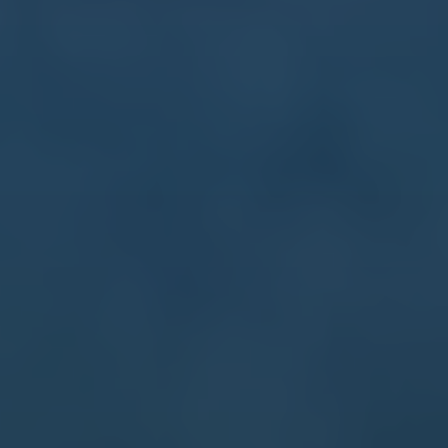
虎扑入口为用户提供了方便快捷的进入方式，登录
后，用户可以通过虎扑体育官方网站观看各类体育赛
事的直播。...
栏目导航
关于我们
服务介绍