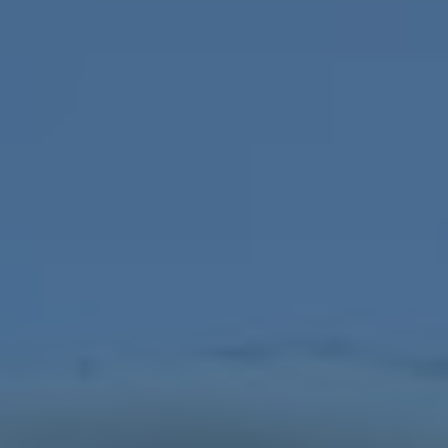
科技助力 新旧队医体系的融合