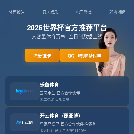
网站首页
新闻资讯
时间 On:
2026-05-22T01:30:15+08:00
作者 By:
admin
皇马对队医团队进行重组 已经聘请了新医务人
员
在外界的印象中皇家马德里总与璀璨星光和冠军奖杯联系在
一起，但真正支撑这家豪门长期稳定竞争力的，往往并不是