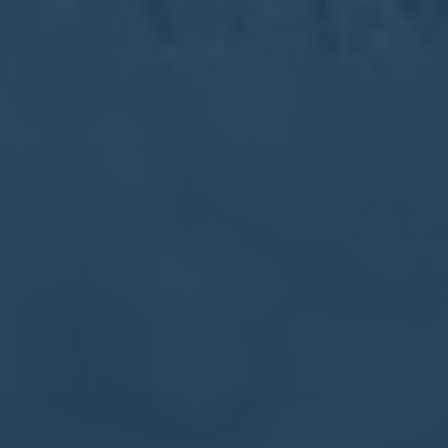
2026-08-07
世界杯竞猜推荐
2026-08-07
2026世界杯买球实时最佳选择解析
栏目导航s
关于我们
服务介绍
团队介绍
新闻资讯
联系我们