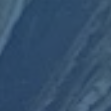
从个案修复到整体系统优化
重组队医团队、聘请新医务人员，并不意味着过去的体系完
全失效，更像是俱乐部顺应足球发展趋势进行的一次“版本升
级”。皇马的管理层意识到，要在长期激烈的竞争中保持优