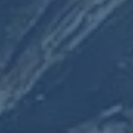
势，不能仅靠转会市场上的大手笔引援，还要在看似“不显
眼”的医疗、康复与科研环节不断精进。从个体伤病处理到整
体健康管理，从简单的理疗操作到多学科协同的系统方案，
这种升级帮助球队把握住了一个重要原则 那就是冠军不仅属
于场上的十一人，也属于那些在幕后用科学和专业守护球队
的人。当新的医务团队逐步融入日常运作，皇马的训练节
奏、轮换策略乃至球员职业寿命都将被悄然重塑，而这些变
化终将折射在未来赛季的成绩和稳定性之中。