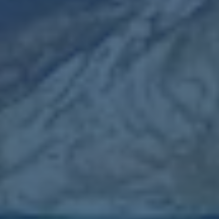
分享:
上一篇
下一篇
需求表单y
您的电子邮件地址不会被公开。
必填字段已标记
*
其他备注信息