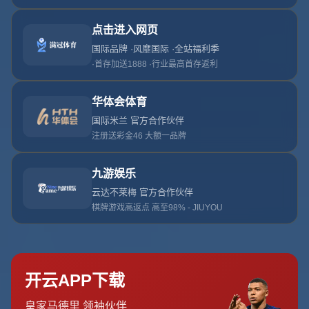
聚光灯下的巨星，而是默默工作的医务和科研团队。当官方
确认俱乐部对队医团队进行重组，并且已经聘请了新的医务
人员之后，这一看似“后台”的调整，实际上正在悄悄改变球
队的训练逻辑、伤病管理模式以及未来几个赛季的竞技走
势。
皇家马德里队医团队重组背后的深层逻辑
任何顶级俱乐部选择对队医团队进行重组，几乎都不是突然
起意，更多是一段时间内数据、结果与目标之间产生偏差的
体现。过去几个赛季，皇马多次遭遇密集赛程叠加关键伤病
的问题，核心球员的肌肉损伤、反复拉伤以及长期康复周期
让管理层意识到，只靠传统经验和临场判断已经不足以支撑
现代足球的超高强度。于是在内部评估后，俱乐部选择以本
次队医团队重组为节点，引入更多擅长运动医学、数据分析
和康复科学的新医务人员，用系统化思维来回应高强度竞技
的挑战。