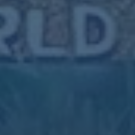
以便下次我发表评论。
热门新闻
2026-08-07
世界杯滚球分析官方
2026-08-07
西甲-维尼修斯进球本泽马失点 皇马1-1平奥萨苏纳