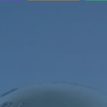
首先想到的是一个能查看全部比赛时间和对阵表的页面 但从
满足几个条件 信息需同步官方更新 覆盖分组赛到决赛完整
与购票和观赛安排打通 换句话说 这不只是一个静态表格 而
军至48支球队 赛程复杂程度远超以往 球迷如果仅依赖零散
美加墨世界杯完整赛程的源头入口 一般来说 官方会在抽签和