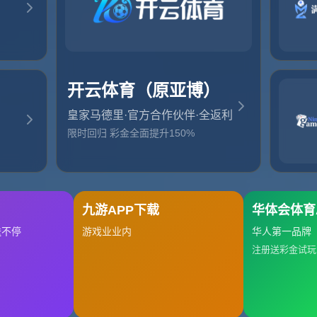
问题会被反复提起 那就是如何第一时间找到2026美加墨世
202
何时登场 而是关系到抢票 安排行程 乃至与全球球迷同步
世
且碎片化的今天 想要快速精准地获取世界杯赛程 不再只是
202
权威信息 识别第三方平台特点 并根据自己的观赛需求建立
世
202
揭
202
世
栏