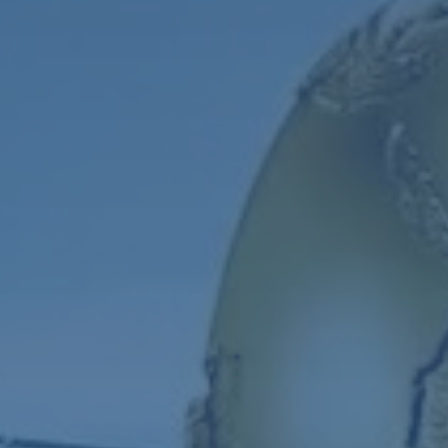
赛程确认后 通过官方网站和官方App开放专门的
切换至所在时区 对于跨国观赛的球迷非常重要 
赛程信息 例如按加拿大 美国 墨西哥分别呈现
这些页面 因为其中往往会附带交通 指引及入场
值得注意的是 由于赛程可能因不可抗力进行微
世界杯中都有实际案例 比如部分比赛时间微调
及时更新 因此养成直接从官方入口确认关键信
第三方完整赛程入口的优势与风险
除了官方渠道外 各大体育媒体与数据平台也会搭
在交互体验和数据展示方面更贴近普通球迷需求
机 甚至结合赛前预测和比赛数据做场次推荐 
而更实用
不过 使用第三方入口时应格外注意两个方面 
显的广告干扰或诱导链接 某些平台会将所谓的