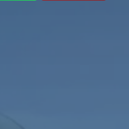
团队介绍
新闻资讯
联系我们