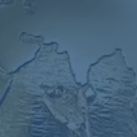
赛程板块 用户可以按比赛日 主办城市 球队进行筛选 并可
此外 主办国足协和本土组委会网站 也会同步更新本地化的
本国承办城市的所有比赛 打算现场看球的球迷可以优先关注
须知等实用信息
调 官方入口的优势在于变更会第一时间同步 这在此前多届
或临时更换球场 通过搜索引擎找到的旧版赛程表常常无法
息的习惯 对于避免行程偏差极其重要
建自己的2026美加墨世界杯完整赛程入口 这类入口通常
 比如可以一键订阅喜欢的球队赛程 以日历形式同步到手
对于想要深入分析对阵形势的用户 这样的第三方赛程入口反
一是信息源头是否清晰标注为官方赛程同步 二是是否存在明
赛程入口与未经授权的直播链接或博彩推广捆绑 既影响体