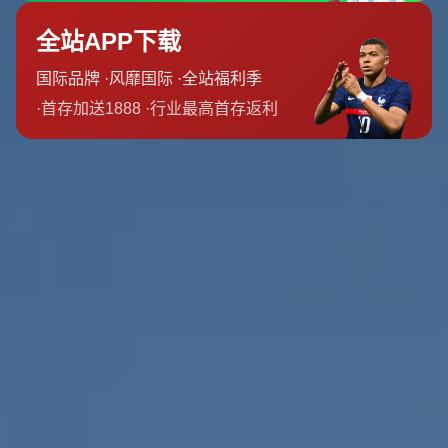
技术节点 他通过盘带和对空间的精确利用 把一场节奏偏慢的
攻防拉回了皇马习惯的轨道 对比之下 开场阶段皇马在进攻三
三区域的过度保守 更显得有些畏手畏脚 这也是球队在争冠道
路上需要反思的地方
维尼修斯点射 心理层面的双重考验