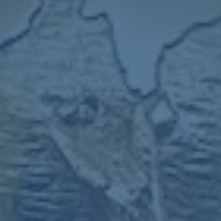
赛中 他以一种极其简单却高度关键的方式完成了贡献 这种从
华丽到高效的角色转变 对皇马的争冠节奏而言 非常重要 因
为在漫长赛季中 球队不可能场场踢出流畅攻势 有时就需要这
种“一锤定音”的稳定执行
平局背后 皇马暴露出的结构性问题
虽然比分被扳成1比1 但皇马并未在剩余时间彻底掌控战局 反
而多次被对手反击威胁 这一现象从侧面暴露出球队在某些关
键环节上的隐忧 首先是中场节奏控制的连续性 当球队需要加
速压上争取反超时 中场在攻守平衡上的拿捏略显犹豫 既担心
身后空当 又希望推进 更容易出现“人人参与 却无人主导”的局
面 其次是边路协防与肋部保护 在拉帕进行快速转移时 皇马
两侧的回防速度不够稳定 让主队多次在肋部拿到舒适的处理
空间 这类结构性问题 在强度更高的对决中可能被进一步放大
从数据和场面结合来看 皇马在控球比例和射门次数上占优 却
始终无法把优势转化为足够明确的场面压制 其中一个关键原