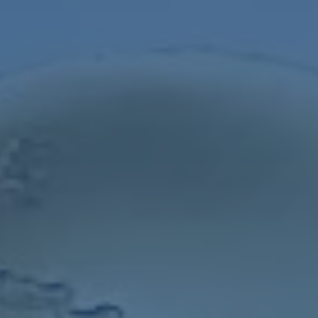
点球本身并不稀奇 但在联赛争冠压力持续放大的背景下 以及
维尼修斯一贯饱受关注的状态下 这粒进球的意义要远大于技
术动作本身 当主裁判指向点球点后 全场嘘声汹涌而至 面对
这样的心理环境 维尼修斯依然选择亲自主罚 这是一种担当
也是一种自我证明 他的助跑细节 观察门将的节奏 以及最后
那一脚冷静的推射 都显示出状态调整后的自信与成熟
从心理层面看 这粒点射不仅帮助球队扳平比分 也在一定程度
上缓解了维尼修斯最近面对外界质疑时承受的压力 过去人们
更多记住的是他在边路的速度和过人 但在这场对阵拉帕的比