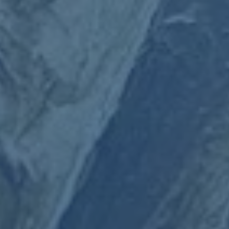
需求表单y
您的电子邮件地址不会被公开。
必填字段已标记
*
其他备注信息
姓名
*