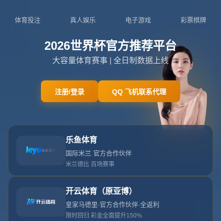
网站首页
新闻资讯
时间 On:
2026-05-31T04:00:17+08:00
作者 By:
admin
2026美加墨世界杯热门球队一览
2026美加墨世界杯热门球队一览与新格局解读
随着2026美加墨世界杯临近,新一届冠军悬念正在全球球迷之