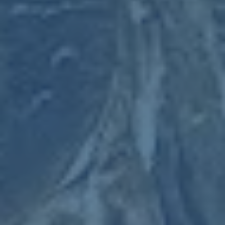
环境进一步拉高强度,让远道而来的豪门在早期阶段就面临巨
大消耗。虽然把美国直接列为冠军级热门仍显夸张,但将其视
为有潜力冲击四强的“暗热门”,并不为过。
墨西哥与加拿大则被更多视作可以搅局的因素。墨西哥在世
界杯一贯拥有较强的淘汰赛边缘竞争力,只要能在前两轮状态
起势,主场氛围就会成为额外武器。加拿大虽然整体经验不足,
但在卡塔尔周期展现出的冲击力和无畏,可能在扩军后的赛制
中获得更多发挥空间。与其说他们是冠军热门,不如说是在小
组赛与淘汰赛早期,极有可能左右传统强队命运的关键变量。
战术潮流视角下的隐藏热门与“体系胜过名气”的球队
在扩军至48队的背景下,2026美加墨世界杯热门球队的评判维
度,也必须从单纯星光转向体系与深度。近年来,无论是俱乐部
层面还是国家队层面,高强度逼抢、快节奏转换与区域联防的
应用愈发成熟,那些整体组织性出色的球队,往往能在短期赛会