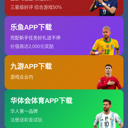
的是,法国队在边路和中卫位置上依然储备充足,这保证了他们
在不同对手面前可以灵活切换三中卫或四后卫形态。虽然欧
洲杯与世预赛的起伏可能带来舆论质疑,但从整体天赋密度与
大赛经验叠加来看,法国依旧是2026世界杯最具稳定夺冠可能
性的球队之一。
与之相比,英格兰的热门身份则更具争议性,但同样不容忽视。
从2018世界杯四强,到2021年欧洲杯决赛,再到2022世界杯八强
之战中不落下风地与法国缠斗,英格兰在南门时代逐渐摆脱
“内战内行 外战外行”的刻板印象。2026周期,英格兰最诱人的
资本是天赋处于同期巅峰叠加状态:以贝林厄姆为核心的中场
既能推进又能得分,边路则云集了福登、萨卡等具备盘带和内
切射门能力的攻击手。唯一的疑问在于,英格兰是否可以在战
术上更大胆——比如在面对弱队时释放更多前场压迫,而不是
一味依赖保守的稳固结构。换言之,英格兰是典型的“上限极
高 下限不低”的热门球队,他们能否真正迈出“准豪门”向“真正
冠军球队”的那一步,将在北美的盛夏接受残酷检验。