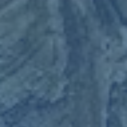
中稳定输出。以克罗地亚为例,他们在2018与2022连续两届打
入四强甚至决赛,靠的并非阵容名气,而是中场持续高质量的控
节奏能力以及紧凑防守结构。
因此,在谈到隐藏热门时,一些传统“次级豪门”不应被忽略。比
如荷兰凭借其一贯的战术创新与高大后防配置,在淘汰赛中往
往极难对付;德国在经历低谷后如果顺利完成教练更迭与新老
交替,完全有能力在2026实现类似2010那种“年轻风暴式”回
归。对于这类球队,外界往往因上一届成绩不佳而轻易降温,但
从历史规律看,他们更像是时刻潜伏在热门序列边缘的“冷面
杀手”。