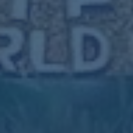
热门新闻
2026-08-07
2026世界杯买球开户入口地址
2026-08-07
2026美加墨世界杯免费观看哪里看
2026-08-07
世界杯竞猜教程入口地址
2026-08-07
揭秘世界杯买球免费全站攻略