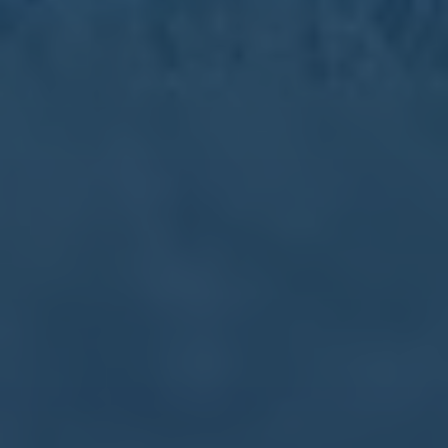
栏目导航s
关于我们
服务介绍
团队介绍
新闻资讯
联系我们