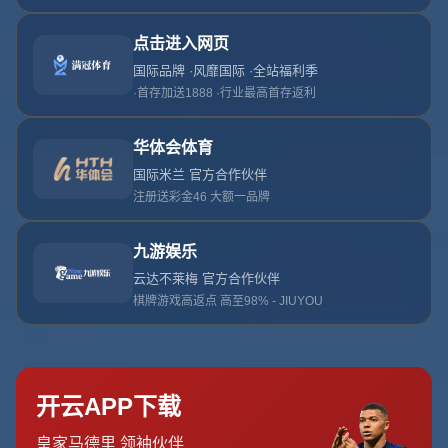
间持续升温。这一届世界杯首次扩军至48支球队,赛制变化与
三国联合承办的背景,意味着传统强队的优势可能被放大,也可
能在漫长的赛程和复杂的旅行条件中被削弱。在这种充满未
知的环境下,哪些球队能被视作真正的热门,不仅取决于纸面实
力,还关乎阵容更新节奏、战术潮流适应度以及对大赛心理博
弈的掌控。本文将围绕热门球队格局、技战术趋势以及潜在
“黑马中的热门”展开,帮助读者在浩如烟海的预测中理清脉
络。
欧洲传统豪门依然是冠军赔率中的绝对中心
在任何一届世界杯的热门球队讨论中,法国都已成为无法绕开
的名字。从2018夺冠到2022再次打入决赛,高密度赛会中持续
保持顶级竞争力,本身就是一种硬实力背书。2026周期里,法国
队面临的是一代球星的平稳换血问题,而不是重建问题。姆巴
佩仍处于职业生涯黄金阶段,他周围既有略显成熟的中坚力量,
也有以楚阿梅尼、卡马文加等人为代表的中场新核。更重要