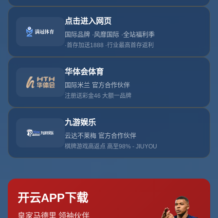
还有那些在暗处不断“游说”的队友。围绕“皇马为贝林厄姆提
供最高报价”“维尼修斯亲自出面沟通”这两条线索，实际上折
射出的是皇马中场重建与新核心塑造的整体布局，也揭示了
现代转会运作中情感、战术与商业多重力量的交织。
皇马中场新纪元的关键拼图
在莫德里奇、克罗斯逐渐走向职业生涯后段的背景下，皇马
必须提前为中场寻找新的旗帜人物。贝林厄姆是这一棋局中
的关键拼图：他不仅仅是能奔跑、能对抗的“全能中场”，更
是一名拥有进球嗅觉、具备领袖气质与成熟比赛理解力的未
来队长型球员。皇马之所以愿意开出队内最高级别的报价结
构，包括高额转会费、极具竞争力的薪资以及与核心球员齐
平的奖金条款，本质上是认定——围绕贝林厄姆搭建中场，
能够让球队的战术周期再延长五到十年。
从竞技层面看，贝林厄姆在多特时期已经展现出惊人的数据