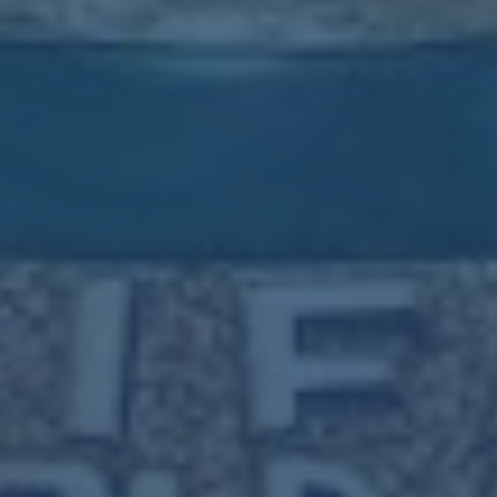
以便下次我发表评论。
热门新闻
2026-08-09
世界杯实时比分APP
2026-08-09
记者-翻修伯纳乌成本增加 皇马考虑额外申请费用
2026-08-09