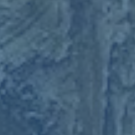
站在联赛与管理者维度，类似争议如果频繁出现，就会侵蚀
整个赛事品牌的形象。现代足球不再只是结果导向的竞技运
动，更是全球传播的娱乐产品和商业 IP。观众希望看到的是