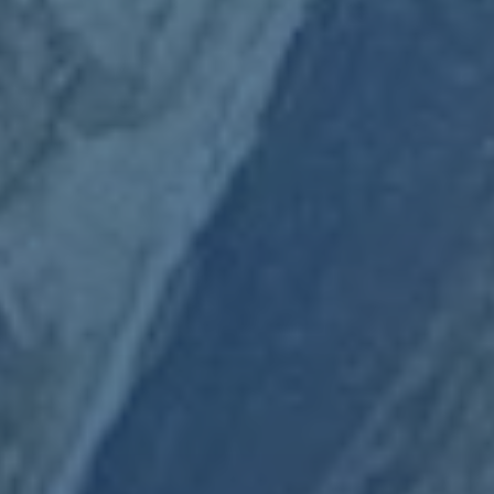
罚”的争议。但不可忽视的事实是，如果没有真实存在的频繁
犯规和裁判尺度问题，类似指责很难获得舆论共鸣。皇马之
所以能够引发广泛讨论，是因为不少观众在观看比赛时，确
实也感受到了对抗失衡和哨声迟疑。
从长远看，解决“皇马对判罚不满 指责主裁未能阻止马洛卡
频繁犯规”这类冲突的根本路径，不在于某一次追加处罚或道
歉，而在于建立一个更清晰、更被普遍接受的判罚纲领。例
如，通过赛季前公开说明对危险动作、战术犯规、持续犯规
的处理原则；通过赛季中定期发布判罚解释案例，让俱乐
部、媒体和球迷理解裁判的思路；在极具争议的场次中，适
度引入赛后官方解读，降低外界的猜疑空间。当各方对判罚
尺度有更稳定的预期时，球队在场上的情绪起伏就会减弱，
比赛的关注点也能真正回归到技战术层面。而这，或许才是
皇马在愤怒背后真正期待看到的改变。
【官方指定平台】官方顶级竞技大厅，获取最新盘口赔率与