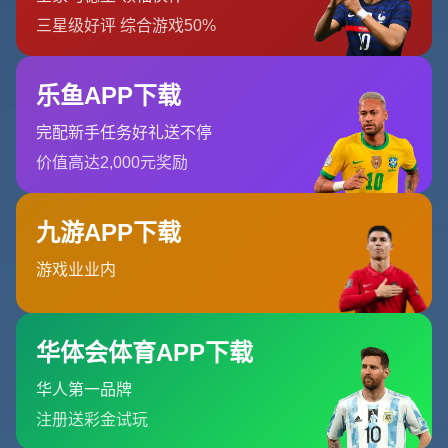
比赛在失控边缘徘徊。这不仅是一次针对单场比赛的情绪宣
泄，更是对西甲判罚尺度、球员保护机制以及现代足球价值
观的一次拷问和集中放大。
从过程来看，皇马的愤怒并非凭空而来。按照球队的说法，
马洛卡在对抗中多次采用战术犯规甚至接近粗暴的铲抢，而
主裁在早期并未通过黄牌等方式树立足够威慑力，导致对方
球员在身体接触上愈发大胆。当一支技术型球队在组织进攻
时频频被拉拽、推搡甚至从背后放铲，却很少看到裁判果断
掏牌，这种心理落差和委屈感就会迅速累积。在这种语境
下，皇马将矛头指向主裁，指责其未能及时阻止马洛卡的频
繁犯规，实际上也是在强调“比赛该不该被保护”“球员身体该
如何被尊重”这一层更深的诉求。
判罚尺度本身具有一定主观性，这是足球的常识。但主观不
等于随意，裁判在掌控比赛时，一般会有一条内在逻辑——
既要保持流畅度，又要防止对抗升级失控。当某一方采用高