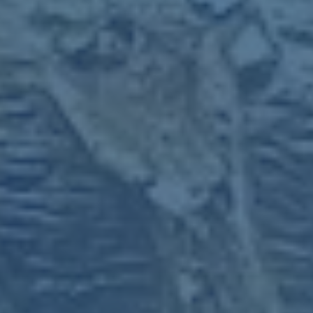
裁判的角色本身也极其复杂。高速对抗中，一次动作是抢球
还是犯规，一次身体碰撞是合理对抗还是蓄意冲撞，往往只
在几帧画面的差别之间。主裁需要在极短时间内做出判断，
外界事后慢放回放的“上帝视角”，很容易忽略这一点。但困
难不能成为推卸责任的理由，尤其在出现“频繁犯规”的集体
现象时，裁判并不需要每一脚都完全判断无误，只需要在趋
势上果断——当判定某种防守方式过于粗野时，及时用黄
牌、红牌和口头警告组合拳，向场上22名球员明确传递“底线
在哪里”。皇马对主裁的指责，正是认为这一“趋势判断”和
“及时介入”没有做到位。
我们也可以从马洛卡的视角进行逆向思考。对一支预算有