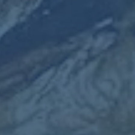
姓名
*
邮箱
*
年龄
将我的姓名、电子邮件和网站保存在此浏览器中，