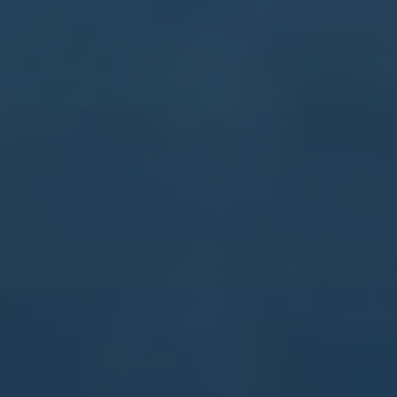
团队介绍
新闻资讯
联系我们
友情链接
友情链接
新闻资讯
河南省洛阳市孟津县城关镇
地址:
0411-5789190
电话:
admin@zone-hupusports.com
邮箱:
提交