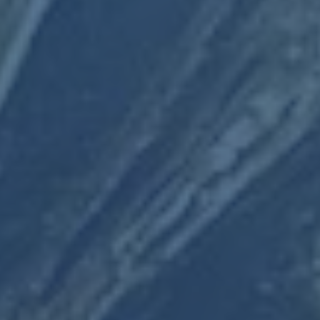
极速在线体验，大额无忧提款，请认准正版授权。
分享:
上一篇
下一篇
需求表单y
您的电子邮件地址不会被公开。
必填字段已标记
*
其他备注信息