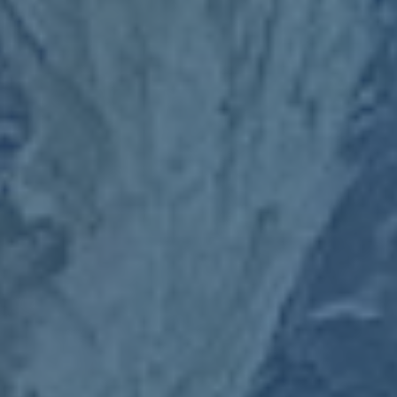
技术手段的引入本应在一定程度上缓解这些矛盾。VAR 等系
统已经帮助纠正了不少关键判罚错误，但在“频繁犯规”和“保
护球员”的问题上，技术并不能完全替代人的判断。VAR 更多
用于越位、点球、红牌等关键情境，而对一整场比赛的对抗
强度控制，仍然依赖主裁的场上感知和即时决断。如果裁判
在理念上仍旧过分强调“让比赛多踢”“少打断节奏”，而忽视
了动作危险性，那么再完备的技术系统也难以弥补这种思维
上的偏差。提升判罚质量不仅是设备更新，更是裁判教育和
价值导向的更新。
回到皇马的立场，此类公开不满既是一种情绪宣泄，也是一
种策略表达。通过赛后言论、新闻发布会乃至官方声明传递
压力，往往会让未来执法他们比赛的裁判在潜意识中更加谨
慎，从而获得更多心理层面的“保护”。这种做法在职业足球
中并不罕见，也引发了一些关于“豪门是否在通过舆论影响判