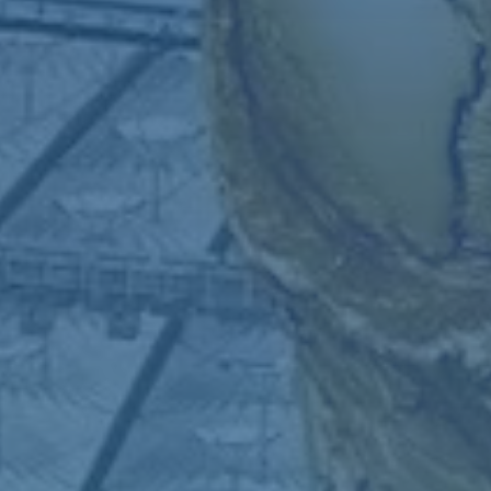
从竞技角度分析，加盟沙特联赛并不必然等同于
现都有明显提升，联赛节奏、对抗强度也在逐
将来说，稳定出场时间与清晰战术定位，远比象
担绝对主力，获得充足比赛机会，并在队内扮
以及未来可能的国家队竞争，反而可能是一条
转战沙特的决定必然面临质疑。一部分球迷仍
欧洲主流视线就意味着竞技层面的“退坡”。但
例如，在沙特联赛效力的几位世界级球员，通
面扮演关键角色。在这种背景下，如果凯帕最
会被其在场上表现的说服力渐渐冲淡。