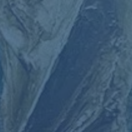
并非偶然。沙特联赛在引援方面逐步从“追名气”走向“讲
已经开始倾向于有欧洲经验、脚下技术扎实且能参与出球
擅长脚下传递，反应速度快，适合高位防线与从后场组织
赛中推行更具控制力的打法，那么一位能够承担“清道夫
已进入尾声。即便仍在合同期内，球队门将位置的不断调整
前提下，选择一支愿意长期信任自己的球队，而不是继续在
与吉达联合的谈判顺利推进，合同中很可能会包括长期保
神领袖的期待。对于一位在舆论争议中走过来的门将来说，
引力。
吉达联合谈判的消息，也折射出球员经纪与俱乐部博弈的
谈判桌上的重要筹码。但现代足球已经进入“品牌化”与
短期行为，而是希望通过引入大牌球员，快速提升联赛整体
这次谈判不仅关乎薪资和合约期限，也关乎个人形象在新市
职业形象，他所获得的赞助与商业合作机会，同样不可低