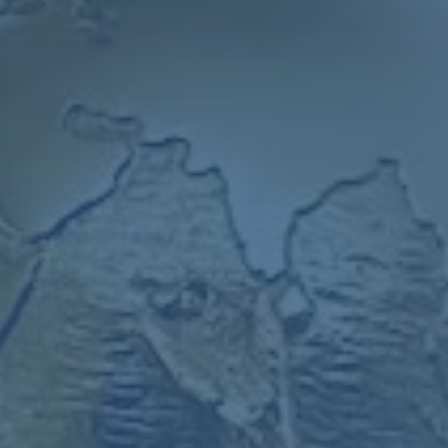
整体气质；而对于凯帕来说，这或许意味着在一支拥有多名
。