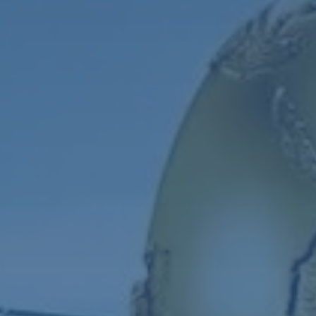
的门将，可以在短时间内提升防线的安全感和
大牌球员的球队中，重新树立核心地位的机会