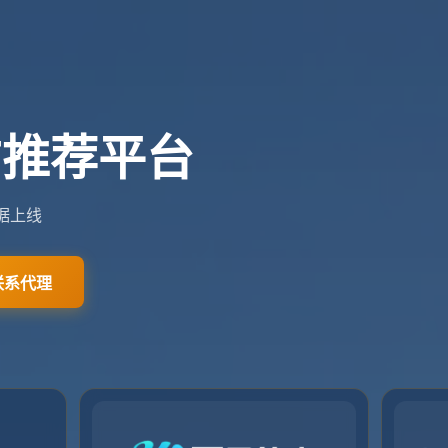
pusports.com
0411-5789190
关于我们
服务介绍
团队介绍
新闻资讯
联系我们
admin
正与吉达联合谈判
热
可能转战沙特联赛的消息，再次将这位西班牙门将推回舆论