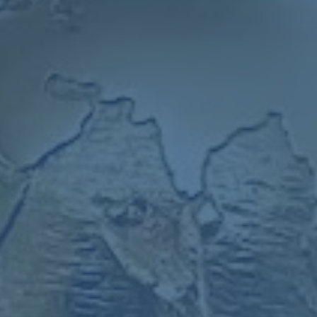
分榜、球队信息等核心内容；第二，数据更新速度是否及
段，是否做到接近实时；第三，网站是否提供多终端自适应
第四，隐私与安全提示是否透明，例如是否使用SSL证
明确说明。一个真正高质量的
2026世界杯外围在线入口地址
，
靠夸张的宣传语吸引用户停留。
在上一届世界杯中习惯使用一个老牌体育论坛获取外围资讯
稳定，曾在小组赛末轮错过了关键比分变化，导致自己依据
经历这一事件后，他开始重新审视自己的入口选择，将重点
精选了一个官方赛事实时数据入口、一个专业数据统计网站
器收藏夹进行管理。到了后续大型赛事，由于入口升级与多
观赛体验和决策准确度都有明显提升。这一案例说明，选择
是对信息风险的一种管理与控制。