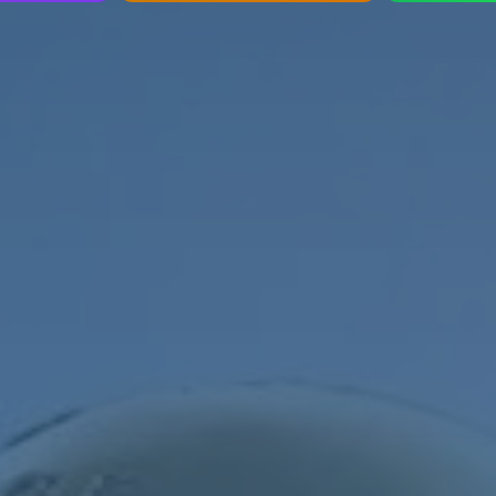
区与合法的外围服务结合在一起。用户在选择第三方入口
与知名平台相符，二是确认是否有清晰的公司主体信息，三
窗广告。一般而言，优质的第三方入口会更注重内容质量与
、部分地区的访问限制等因素，都会直接影响
2026世界杯外
口，一旦该地址出现临时无法访问的情况，就可能错失关键
为理性的做法是采用多备份策略，例如：准备至少两个以上
数据平台；同时在浏览器中设置书签分组，将与2026世界
备份模式并不是为了频繁切换，而是为了在关键时刻保证不
赛决策与娱乐安排。
址
全依赖专业背景，而可以从几个直观特征出发。第一，页面