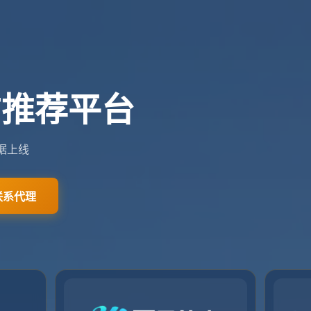
pusports.com
0411-5789190
关于我们
服务介绍
团队介绍
新闻资讯
联系我们
admin
热