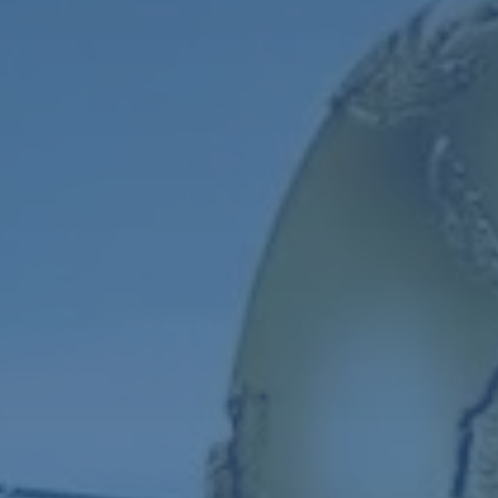
结构是否清晰，能否在短时间内找到赛程、积
时，尤其是比分、红黄牌、伤停信息等关键字
体验，在手机、平板和电脑上的访问是否流畅；
书，是否对Cookie及用户数据使用方式作出
往往在这些基础方面做得扎实，而不是单纯依
案例分析 从信息滞后到入口升级
以某位长期关注国际赛事的资深球迷为例，他
与数据，但由于论坛服务器老旧、更新节奏不
旧数据进行判断，最终影响了整个观赛规划。
转向数据权威度和更新稳定性更高的平台。他
以及一条合规的外围服务入口，统一通过浏览
备份策略，他几乎没有再遇到信息滞后问题，
合适的2026世界杯外围在线入口地址，本身就
合法合规始终是底线