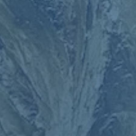
回避的一个核心问题是合法合规。不同国家和地区对外围、
有的地区完全禁止，有的则允许在严格监管下进行。用户在
境，不能因为追求即时刺激而忽视合规风险。任何看似便捷
台，都需要高度警惕。理性做法是优先选择拥有公开执照、
在使用前仔细阅读使用条款。合法合规不仅是一条底线，更