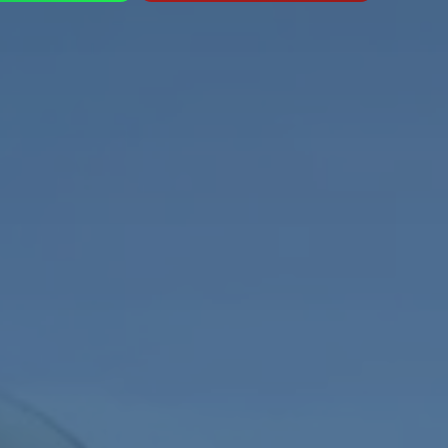
团队介绍
新闻资讯
联系我们