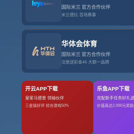
对于期待2026年世界杯的球迷来说，如何通过
相关的互动与服务，已经不仅是一个简单的“网
方式的综合选择。随着线上平台的不断发展，
的网络环境中找到真正可靠的入口，成为许多
理解2026世界杯外围在线入口地址的真实含义
提到
2026世界杯外围在线入口地址
，很多人首
类入口集合的统称，包括赛事资讯平台、官方
播聚合页等。也就是说，入口地址并不只是一
能所构成的
线上访问枢纽
。从用户角度看，这
据、战术分析，并在合法合规的前提下参与外
官方渠道与第三方平台的差异
在使用任何
2026世界杯外围在线入口地址
之前
际足联FIFA、各大洲足联、国家足协以及获
HTTPS安全加密，具备清晰的隐私政策与使