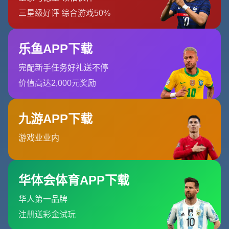
中保持清醒，首先要建立一种概率思维——接受不确定性，
只做相对收益更划算的选择。
数据导向的世界杯投注分析思路
当我们谈“全面解析世界杯投注分析热门策略”时，数据是绕
不过去的基础。常被忽视但非常关键的几个维度包括 进攻效
率 防守质量 场均创造机会数 射门转化率 等等，而不仅是表
层的“最近几场战绩”。例如，同样是三连胜，有的球队场面
压制力强、射门次数多、防守稳健，有的则可能只是依靠个
别球星闪光或运气球取胜，两者在投注价值上完全不同。分
析时，可重点关注以下指标
球队层面数据 包括场均控球率、关键传球次数、预期进球值
xG和预期失球xGA、定位球得失分等。世界杯赛程短、样本
有限，可以适当引入球队在预选赛、洲际大赛和近期热身赛
中的数据进行交叉验证。