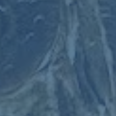
盘 多数情况下代表庄家对强队大胜的信心不足 或暗含某些不
利因素。应对之道是结合新闻数据与盘口，不做单一信息的
奴隶。
案例分析 从盲目追星到理性判断
以某届世界杯的一场经典比赛为例 当时一支世界排名靠前的
豪门在小组赛对阵一支防守顽强但名气有限的球队 市场普遍
预期强队大胜 初盘给出让一球球半 低水 受注后 上盘水位进
一步走低 不少玩家认为这是“庄家看好大胜”的信号而跟风投
注。实际比赛中 豪门球队虽然控球占优 却迟迟难以打穿对手
密集防守 只在下半场靠角球拿到一粒进球 1比0 小胜却输
盘。如果在赛前结合球队热身赛表现 以及对手擅长摆大巴的
战术特点进行分析 就会发现强队破密集防守效率不高 让一球
球半的盘口偏深 此时更稳健的做法要么放弃让球盘 选择小球
或强队小胜相关玩法 要么直接观望不参与，这种案例很好地