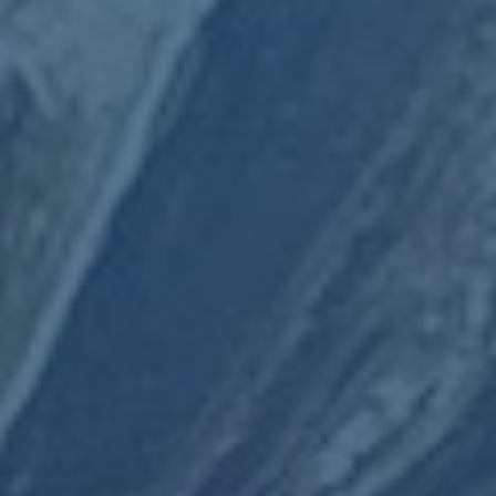
上一篇
下一篇
需求表单y
您的电子邮件地址不会被公开。
必填字段已标记
*
其他备注信息