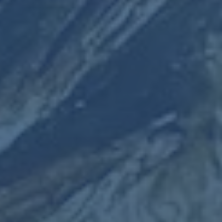
姓名
*
邮箱
*
年龄
将我的姓名、电子邮件和网站保存在此浏览器中，
以便下次我发表评论。