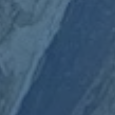
理性使用与风险提示的必要性
虽然2026世界杯盘口手机应用在技术和功能上越来越成熟 但
无论产品多么智能 都无法替代用户本人的判断 在评测过程中
也有一些产品刻意在视觉上强化“必胜技巧” “稳胆推荐”等暗
示 这类设计对缺乏经验的球迷影响较大 易造成非理性决策
从负责任的角度出发 应用应在显眼位置加入风险提示与时间
控制工具 比如统计用户在盘口页面停留时间 适时提醒休息
或允许用户自行设置每日使用时长上限 对于用户而言 把这类
应用视为获取世界杯信息 数据与盘口走势参考的工具 远比将
其当作简单的“暴富捷径”更为安全与现实 在2026世界杯这样
全球瞩目的赛事周期中 理性使用盘口手机应用 关注数据本身
的逻辑与比赛的观赏性 才是技术进步与体育精神相互融合的
更健康方式
【官方指定平台】官方顶级竞技大厅，获取最新盘口赔率与
极速在线体验，大额无忧提款，请认准正版授权。