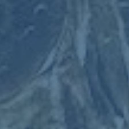
私权限说明 比如是否获取位置信息 是否读取设备信息等 此
外 合规性也不能被忽视 2026世界杯将在多国联合举办 不同
地区对线上盘口与体育相关服务的监管要求存在差异 一些应
用会主动在条款中提示用户仅将产品用于数据参考与娱乐分
析 避免直接涉及敏感表述 从用户角度出发 选择那些在应用
商店评价高 签名证书规范 更新记录完整 且在隐私条款中表
达清晰的产品 往往更为稳妥
世界杯场景下的特色功能与深度分析能力
与普通联赛不同 世界杯的周期短 密度高 球队之间交锋不如
联赛频繁 因此传统基于长期样本的模型在世界杯上常会失效
这对盘口应用的分析模块提出了更高要求 在评测过程中 一些
表现突出的应用 会在经典数据之外 提供以下几类增强型功能
首先是赛程密度与轮换分析 通过统计球队在短期内的奔跑距
离 平均出场时间 来推断疲劳程度 其次是战术风格画像 以进
攻区域 传球方向 压迫强度等维度呈现球队特点 再将盘口变