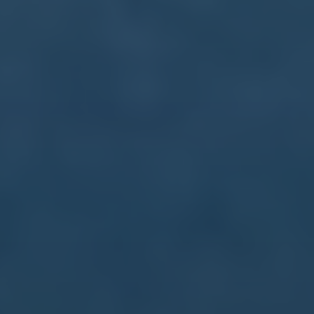
虎扑入口为用户提供了方便快捷的进入方式，登录
后，用户可以通过虎扑体育官方网站观看各类体育赛
事的直播。...
栏目导航
关于我们
服务介绍
团队介绍