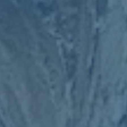
以一场假想的2026世界杯小组赛为例 假设为南美劲旅对阵欧
洲黑马 用户在开赛前两天打开某款综合型盘口应用 首先在赛
程页看到该场比赛被标记为关注度极高 进入详情后 应用自动
展示三大板块 一是实时盘口对比 列出多家机构的初盘和当前
盘口 让球从初始的半球升到半一 大小球从二点五抬到二点七
五 二是球队近十场比赛数据 强调南美劲旅在此前预选赛中进
攻火力强大 场均射门次数远高于对手 三是舆论热度图 显示
社交媒体上支持南美劲旅的人数显著偏高 在这种信息聚合界
面中 用户不仅能看到盘口变化 还能理解为什么盘会这样走
如果应用再结合可视化走势图和文字解读 例如用不同颜色标
注筹码流向 强调热门一方水位过低的风险 那么对用户而言
就不只是信息堆叠 而是形成了比较完整的决策支持链条 这类
基于真实赛程场景的设计 在2026世界杯期间会非常受欢迎
用户体验细节与增值服务维度