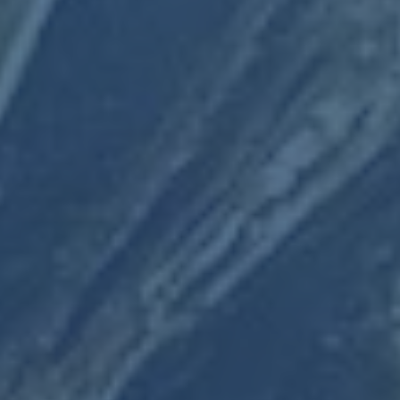
分享:
上一篇
下一篇
需求表单y
您的电子邮件地址不会被公开。
必填字段已标记
*
其他备注信息