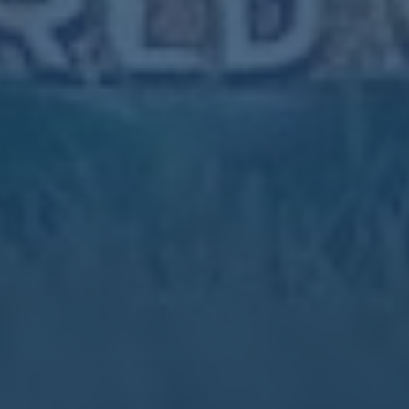
2026-08-09
皇馬恭候馬體會
栏目导航s
关于我们
服务介绍
团队介绍
新闻资讯
联系我们