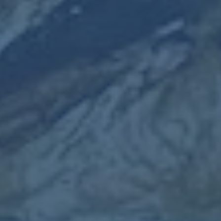
姓名
*
邮箱
*
年龄
将我的姓名、电子邮件和网站保存在此浏览器中，
以便下次我发表评论。