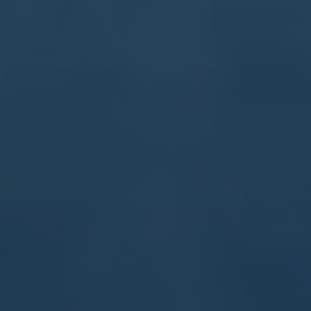
新闻资讯
联系我们
友情链接
友情链接
新闻资讯
河南省洛阳市孟津县城关镇
地址:
0411-5789190
电话:
admin@zone-hupusports.com
邮箱:
提交