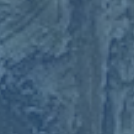
化与战术匹配 例如某队在面对白高大中锋时防空能力偏弱 大
球盘口上升就更有逻辑支撑 第三类是情绪热度与舆论倾向监
测 即通过爬取新闻标题 社交媒体关键词 计算舆论对某队的
乐观程度 然后对比机构盘口 是否出现明显“热门队低水”的情
形 这些高级功能若实现得当 可以显著提升应用在世界杯期间
的专业度 让用户在看盘口时不再只是数字堆砌 而能真正理解
背后的逻辑
典型应用使用场景案例简析