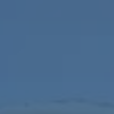
很多人以为“世界杯盘口网页版官方下载”只是单纯找一个链
接，点一下就能安装。实际上，它往往包含三个含义 第一 通
过网页端直接参与世界杯相关的盘口玩法 第二 在官网或指定
页面找到适配手机端的下载入口 第三 通过网页版账号和移动
端账号互通，实现数据与余额同步。换句话说，这类搜索背