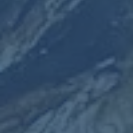
上一篇
下一篇
需求表单y
您的电子邮件地址不会被公开。
必填字段已标记
*
其他备注信息