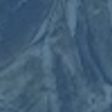
仿冒平台往往会在后台同步你的一切操作，包括账号密码 登
录习惯甚至可能要求二次绑定手机获取验证码。这个案例说
明
仅仅看到熟悉的界面不意味着就是官方入口
真正安全的
“世界杯盘口网页版官方下载”必须牢牢把握域名 来源与下载
文件三重核验。
理解盘口逻辑 才能更好利用网页版信息优势