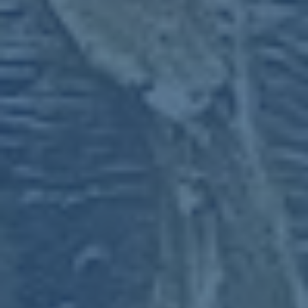
装 包括指引用户通过Safari打开特定链接 这类方式一旦出现
频繁掉签 无法信任开发者 等问题，也要考虑是否更换渠道。
无论使用什么系统，都应避免通过社交软件内的陌生链接获
取安装包，这种做法看似省事，实际带来的隐患远远大于便
利。
案例分析 一个因错误下载入口导致的账号风险
以某位球迷的经历为例 他在搜索“世界杯盘口网页版官方下
载”时，选择了一个看起来非常“专业”的站点 主页设计和知名
品牌极为相似，LOGO颜色布局也几乎一致。该站点提供了所
谓最新版APP下载，并在显眼位置给出“世界杯专属高赔付入
口”等字样。球迷在匆忙之下未细查域名，直接下载安装 使
用原有账号密码登录后，发现余额同步正常，盘口数据与以
往印象中也差别不大，便放松了警惕。几天后，当他尝试从
真正的品牌官网网页版登录时，系统提示账号异地异常登
录，此时再核对网站信息才发现先前使用的是仿冒页。这类