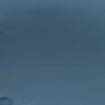
后真正的诉求，是想找到一个
兼具网页体验和移动端体验
的
世界杯互动平台。因此在选择时，不能只看“能不能下”，更
要看是否具备
稳定的网页终端 稳定的APP 安全的账号体系
。
选择世界杯盘口网页版平台时要看哪几个关键点
围绕“官网”和“官方下载”这两个词，最重要的就是识别平台
的正规程度和技术可靠性。一方面要避免进入钓鱼网站，另
一方面也要保证使用过程中的资金和隐私安全。通常可以从
以下几个维度综合判断 第一 域名与品牌是否统一 正规平台
往往有统一品牌名称和相对规范的域名结构，有些甚至会在
品牌宣传中强调唯一官方网址。若你通过搜索引擎搜索世界
杯盘口网页版官方下载时，发现大量域名拼写相似的页面，
就要提高警惕 第二 网页访问是否稳定 一个真正投入资源运
营的世界杯盘口网页版，会在访问速度和页面加载上保持稳
定，不会出现频繁跳转或弹出大量不相关广告。若你刚点击