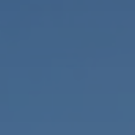
了解所谓世界杯盘口网页版官方下载真正指的是什么