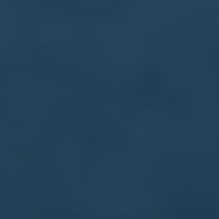
虎扑入口为用户提供了方便快捷的进入方式，登录
后，用户可以通过虎扑体育官方网站观看各类体育赛
事的直播。...
栏目导航
关于我们
服务介绍
团队介绍
新闻资讯
联系我们