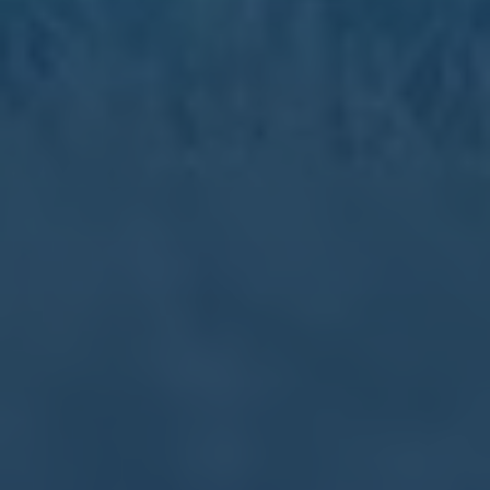
栏目导航s
关于我们
服务介绍
团队介绍
新闻资讯
联系我们