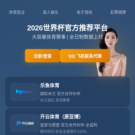
网站首页
新闻资讯
时间 On:
2026-07-01T04:00:20+08:00
作者 By:
admin
全面解读世界杯预测网页版全站
全面解读世界杯预测网页版全站的玩法逻辑与实用指南
在世界杯这样的全球顶级赛事面前 每一名球迷都不仅想“看