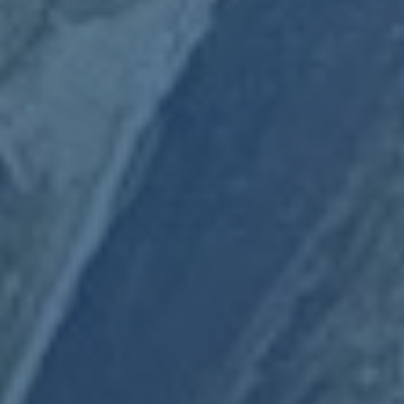
你习惯在看球前浏览对抗数据 射门质量 防线高度和转换速度
等指标时 你会逐渐意识到 比赛结果往往是战术选择 体能管
理 心理博弈与偶然因素共同作用的产物 这种理解深度 会让
你在观赛时更容易读懂教练意图 阵型变化和临场调整 也能在
世界杯结束后 继续把这套分析思路迁移到联赛杯赛和其他国
际大赛中 对于真正热爱足球的人而言 这类网页版全站提供的
并不仅是预测结论 更是一套可持续学习的框架和工具 只要善
加利用 每次登录全站 都可以成为一次系统升级自己认知的过
程
【官方指定平台】官方顶级竞技大厅，获取最新盘口赔率与
极速在线体验，大额无忧提款，请认准正版授权。
分享:
上一篇
下一篇