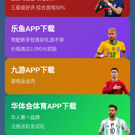
页面结构与功能模块的逻辑设计
主流的世界杯预测网页版全站 一般会围绕“赛程 主盘口 数据
模型 资讯”几个核心板块展开 页面顶部通常提供赛事筛选和
时间轴 便于用户快速锁定当天或未来几日的比赛 在单场详情
页中 又会将信息分为几个层次 首先呈现的是基本面信息 包
括比赛时间 比赛场地 裁判名单 球队近期战绩与积分形势 其
后是更具技术含量的数据面内容 如进球分布 预期进球值 射
门效率 防守强度指标等 如果全站对接了外部模型或自研算法
还会以直观的概率条形图或饼图形式 展示胜平负以及大小球
等结果的预测概率 这样的逻辑设计 实质上是在引导用户从表
面印象转向理性判断
数据来源与算法预测的可信度解析
世界杯预测并非凭感觉 大多数网页版全站会对接多个数据供
应商 获取实时统计和历史数据库 例如过去几届世界杯和洲际