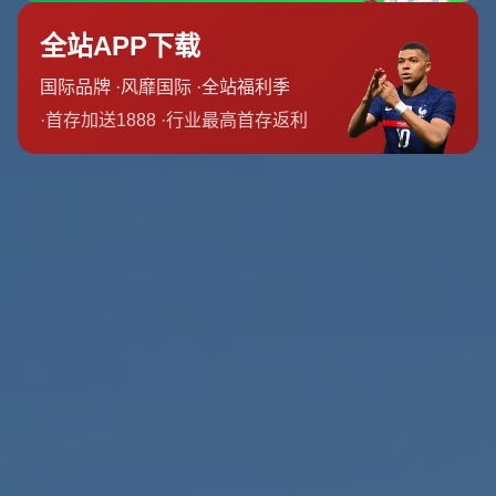
杯中各队的表现 各球员的进攻防守贡献值等 在算法层面 常
见的是基于历史对战记录 近期状态 和球员构成的多变量模型
再结合主客场因素 中立场环境 气候 差旅 甚至是心理层面的
变量 得出一个综合评分 然后转化为预测概率 其中部分平台
还会采用机器学习模型 对比赛结果分布进行拟合 以不断修正
模型参数 虽然这类概率并不能保证准确 但从长期视角来看
能显著优于完全随机的判断 对于理性用户而言 关键在于理解
概率的含义 而不是将其误读为“必然结果”
如何在全站中构建自己的预测路径
很多新手打开世界杯预测网页版全站时 会被密集的数字和专
业术语淹没 实际使用时可以遵循一个相对清晰的路径 首先通
过首页的赛程与分组总览 把握整体格局 例如哪些队伍已经提
前出线 哪些球队背水一战 然后在单场详情页重点关注双方近
期状态和关键伤停 再结合历史交锋结果去判断心理优势与技
战术适配度 接下来查看模型给出的胜平负概率与比分区间 推