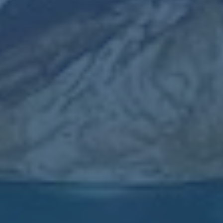
邮箱
*
年龄
将我的姓名、电子邮件和网站保存在此浏览器中，
以便下次我发表评论。