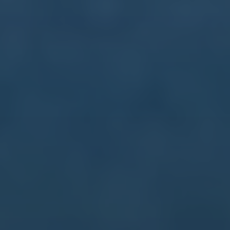
虎扑入口为用户提供了方便快捷的进入方式，登录
后，用户可以通过虎扑体育官方网站观看各类体育赛
事的直播。...
栏目导航
关于我们
服务介绍
团队介绍
新闻资讯
联系我们
友情链接