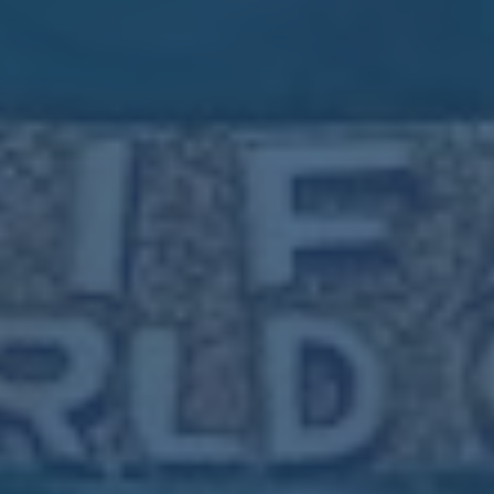
热门新闻
2026-08-06
西甲-维尼修斯进球本泽马失点 皇马1-1平奥萨苏纳
2026-08-06
世界杯投注哪个好
2026-08-06
曼城利物浦仍关注罗德里戈 若皇马放人将尝试引进
2026-08-06
世界杯投注安全最新网址
栏目导航s