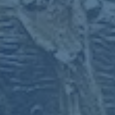
论的动态修正 比如上午还显示首发前锋大概率出战 下午官方
名单确认其缺席后 全站会在短时间内调整双方的进攻指数和
胜平负概率 同时在资讯模块中给出简要解释 对用户而言 只
要养成在临近开赛前再次刷新页面的习惯 就能第一时间捕捉
这些关键信息 而不是被过时数据误导