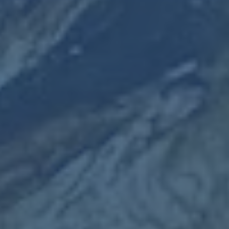
需求表单y
您的电子邮件地址不会被公开。
必填字段已标记
*
其他备注信息
姓名
*