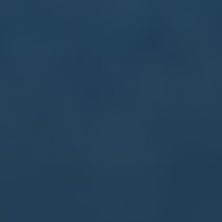
事的直播。...
栏目导航
关于我们
服务介绍
团队介绍
新闻资讯
联系我们
友情链接
友情链接