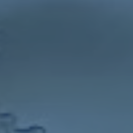
驻扎同一赛区的场景，在临场亚洲盘中可能表现为强队让球
不动但水位明显抬升，这是在线预测时应重点关注的细节信
号。
如何读懂盘口变化中的“真信号”和“假动作”
盘口波动是在线预测中最容易被误读的部分。简单地把“升
盘”“降盘”直接等同于一方更有机会，是一种典型的陷阱。在
2026世界杯这种全球关注度极高的赛事中，市场资金涌入速
度远超联赛级别比赛，庄家在不同时间段会刻意通过调整盘
口来引导走势。例如：开盘阶段让0.75，资金大量涌入热门
一方，庄家略升至1球以分流资金；若临场时发现冷门资金突
然增多，可能又会通过微调水位而非盘口来再平衡。真正有
价值的，是抓住“趋势背后的逻辑”：是否与关键情报同步出
现 是否与数据面相吻合 是否违背常识性判断。当盘口变化与
上述三点处处矛盾时，就要警惕可能存在的“假动作”。较为
稳妥的做法是：在初盘时先打下心理区间，临场只接受在合