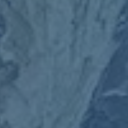
三 对于与数据和常识严重背离的盘口变化保持怀疑态度，将
其视为高风险场次，必要时选择观望。通过这种方式，可以
让“2026世界杯盘口在线预测分析”更多基于逻辑和证据，而
不是跟随情绪下注。
资金管理与风险控制是所有攻略的底层前提