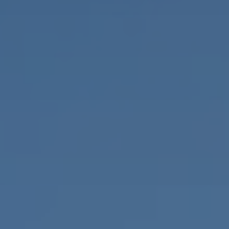
一般而言，较为可信的模型平台会公开自己的主要变量，如
球队 Elo 或自建评分指数、球员综合评分、主客场中立场调
整系数、赛程密度影响因子等。用户在查询某场世界杯比赛
时，可以看到类似“主胜 47平局 29客胜 24”的概率分布，甚至
附带常见比分 1比0 2比1 1比1 的出现概率。在这类平台上查
预测时，有几个实用技巧值得注意 第一 同一场比赛尽量参考
至少两个以上模型平台的数据，如果主流模型对走势意见统
一，比如都倾向于小比分或某一方不败，那可信度相对更
高。第二 关注概率而不是单一比分，当看到“2比1 概率 17 1
比1 概率 16 1比0 概率 15”时，不要只锁死在 2比1，而是理解
为“略偏向主队小胜，但平局和 1 球小胜几乎同等级别”。第
三 将模型结果与人工分析交叉验证，例如先在数据平台看双
方近期攻防指标，再对照模型给出的概率，看是否存在过度
乐观或悲观的倾向。