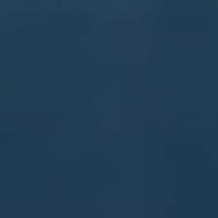
友情链接
友情链接
新闻资讯
河南省洛阳市孟津县城关镇
地址:
0411-5789190
电话:
admin@zone-hupusports.com
邮箱:
提交