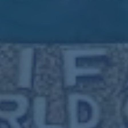
热门新闻
2026-08-07
免费观看世界杯高清官方直播全攻略
2026-08-07
2026美加墨世界杯加拿大参赛队伍
2026-08-07
2026世界杯强队排名
2026-08-07
2026美加墨世界杯比分预测完整版