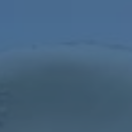
进入世界杯年后，“2026美加墨世界杯比分预测怎么查”在社