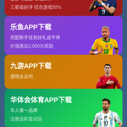
息前，应先明确自己是想要一个“模糊方向”，还是想对“具体
比分和进球细节”做更深入的判断。
围绕 2026 美加墨世界杯，常见的查询路径大致可分为四类平
台
综合体育门户 数据与情报网站 预测模型平台以及竞猜类
产品
。不同平台的侧重点不同，混着用、对比看，往往比单
一依赖某一个来源更稳妥。
综合体育门户通常是球迷最先想到的入口。像国内的大型体
育资讯网站以及国际上的主流体育媒体，会在世界杯前后推
出“每日比分预测 专家前瞻 推荐比赛”等栏目，这类内容的特
点是
信息聚合度高 可读性强
。你可以在赛前一两天，通过这
些门户的赛事专题页面，查看每一场比赛的预测文章，关注
其中的关键点比如主力伤停、天气与场地因素、球队旅途以
及密集赛程下的轮换。虽然这些页面不会明确告诉你“最终比
分一定是多少”，但专家经常会以“更看好小比分”“倾向于分
出胜负”“有望出现大球”这种方式，给出一个相对清晰的方