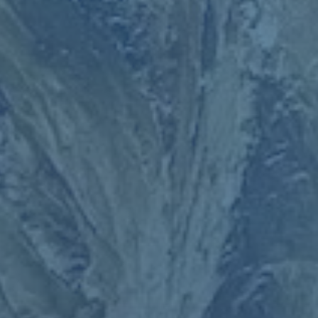
若已提前晋级 则出现1比0甚至0比0的轮换保守局