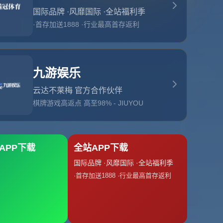
6-08-08
界杯竞猜推荐热门
6-08-08
界杯实时比分最新
6-08-08
026世界杯滚球推荐官方
6-08-08
果官方指南：如何在世界杯期间进行安全投注
目导航s
关于我们
服务介绍