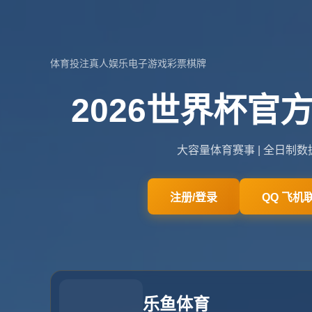
河南省洛阳市孟津县城关镇
admin@zone-hu
网站首页
网站首页
新闻资讯
时间 On:
2026-05-26T04:00:17+08:00
作者 By:
2026美加墨世界杯比分预测完
2026美加墨世界杯比分预测完整版深度解析