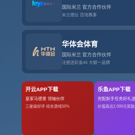
当球迷习惯了在凌晨守着屏幕、为每一粒进球咆哮
赛事不仅首次由三国联合举办 还将扩军至48支
预测”不再是简单的娱乐话题 而是一场兼具理性与
完整版” 就必须跳出单场结果的玄学式猜测 从赛
能在纷繁的信息里找到更接近真实的那条线
扩军后的赛制与比分趋势变化
在理解任何比分预测之前 必须先看清赛制 2026
加 淘汰赛路径被重组 小组整体实力差距可能被
差距扩大时 2比0 3比0 4比1这类中高比分出
锁定晋级资格和净胜球优势